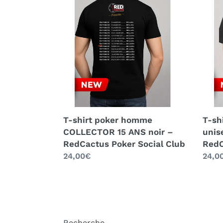
poker
overs
homme
poke
COLLECTOR
unis
15
HER
ANS
CALL
noir
noir
–
–
RedCactus
RedC
Poker
Poke
Social
Socia
T-shirt poker homme
T-sh
Club
Club
COLLECTOR 15 ANS noir –
unis
RedCactus Poker Social Club
RedC
Prix
24,00€
Prix
24,0
normal
norm
Recherche