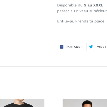
Disponible du
S au XXXL
, 
passer au niveau supérieur
Enfile-le. Prends ta place.
PARTAGER
PARTAGER
TWEET
SUR
FACEBOOK
T-
shirt