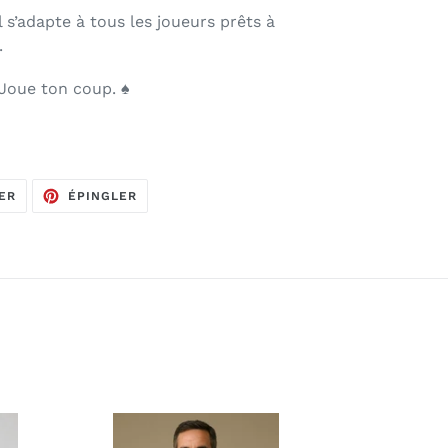
il s’adapte à tous les joueurs prêts à
.
 Joue ton coup. ♠️
TWEETER
ÉPINGLER
ER
ÉPINGLER
SUR
SUR
TWITTER
PINTEREST
Teddy
RedCactus