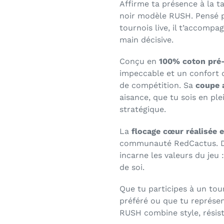
Affirme ta présence à la 
noir modèle RUSH. Pensé p
tournois live, il t’accompa
main décisive.
Conçu en
100% coton pré-
impeccable et un confort 
de compétition. Sa
coupe 
aisance, que tu sois en ple
stratégique.
La
flocage
cœur réalisée 
communauté RedCactus. Disc
incarne les valeurs du je
de soi.
Que tu participes à un tou
préféré ou que tu représent
RUSH combine style, résist