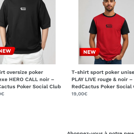
ize
sport
r
poker
exe
unisexe
O
PLAY
LIVE
rouge
&
actus
noir
r
–
l
RedCactus
irt oversize poker
T-shirt sport poker unis
Poker
exe HERO CALL noir –
PLAY LIVE rouge & noir –
Social
actus Poker Social Club
RedCactus Poker Social 
Club
0€
Prix
19,00€
al
normal
Abonnez-vous à notre new