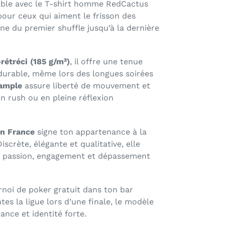
table avec le T-shirt homme RedCactus
our ceux qui aiment le frisson des
gne du premier shuffle jusqu’à la dernière
rétréci (185 g/m²)
, il offre une tenue
durable, même lors des longues soirées
ample
assure liberté de mouvement et
in rush ou en pleine réflexion
en France
signe ton appartenance à la
rète, élégante et qualitative, elle
u : passion, engagement et dépassement
rnoi de poker gratuit dans ton bar
es la ligue lors d’une finale, le modèle
ance et identité forte.