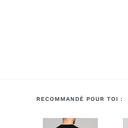
RECOMMANDÉ POUR TOI :
T-
T-
shirt
shirt