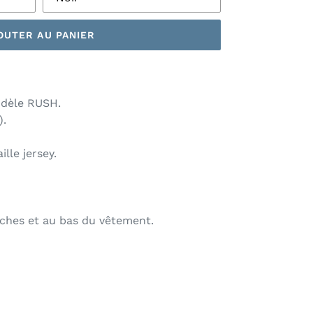
OUTER AU PANIER
odèle RUSH.
).
lle jersey.
ches et au bas du vêtement.