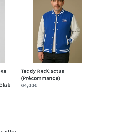
(Précommande)
exe
Teddy RedCactus
(Précommande)
Club
Prix
64,00€
normal
sletter