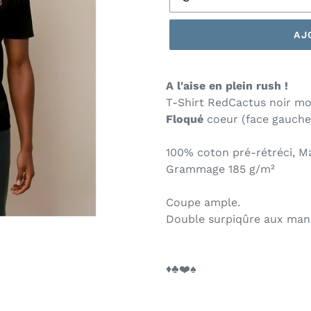
AJ
A l'aise en plein rush !
T-Shirt RedCactus noir m
Floqué
coeur (face gauche
100% coton pré-rétréci, Mai
Grammage 185 g/m²
Coupe ample.
Double surpiqûre aux man
♦️♣️❤️♠️