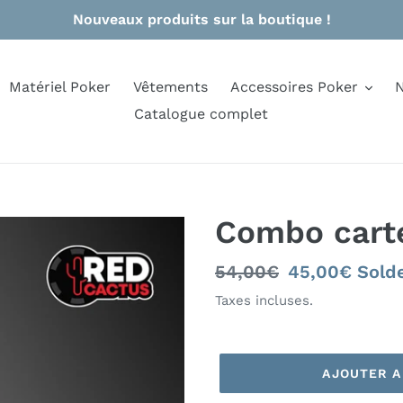
Nouveaux produits sur la boutique !
Matériel Poker
Vêtements
Accessoires Poker
N
Catalogue complet
Combo cart
Prix
54,00€
Prix
45,00€
Sold
normal
réduit
Taxes incluses.
AJOUTER A