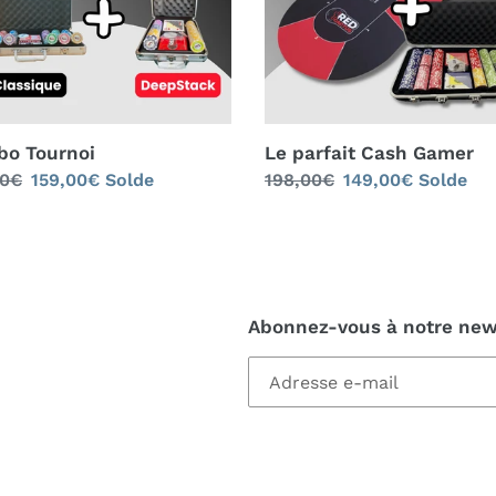
o Tournoi
Le parfait Cash Gamer
00€
Prix
159,00€
Solde
Prix
198,00€
Prix
149,00€
Solde
al
réduit
normal
réduit
Abonnez-vous à notre new