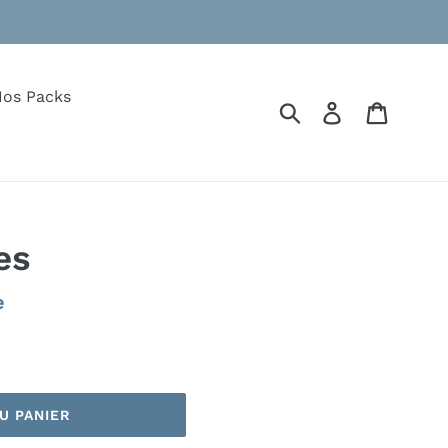
os Packs
Soumettre
Se connecte
Panier
es
e
U PANIER