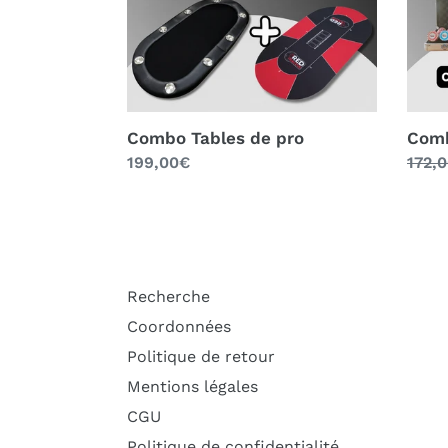
Combo Tables de pro
Comb
Prix
199,00€
Prix
172,
normal
norm
Recherche
Coordonnées
Politique de retour
Mentions légales
CGU
Politique de confidentialité