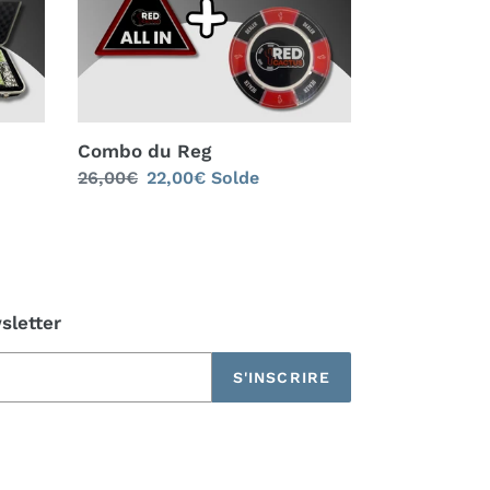
Combo du Reg
Prix
26,00€
Prix
22,00€
Solde
normal
réduit
sletter
S'INSCRIRE