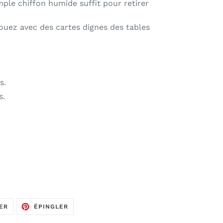
ple chiffon humide suffit pour retirer
uez avec des cartes dignes des tables
s.
s.
TWEETER
ÉPINGLER
ER
ÉPINGLER
SUR
SUR
TWITTER
PINTEREST