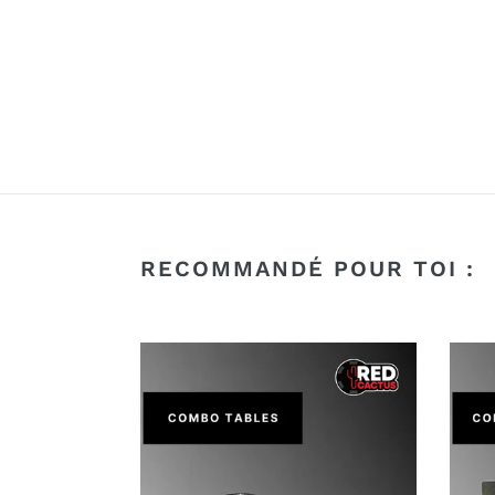
RECOMMANDÉ POUR TOI :
Combo
Com
Tables
Tour
de
pro