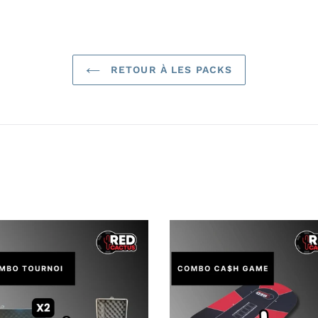
RETOUR À LES PACKS
bo
Le
noi
parfait
Cash
Gamer