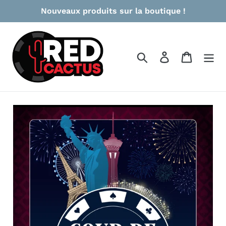
Passer
Nouveaux produits sur la boutique !
au
contenu
Rechercher
Se connecter
Panier