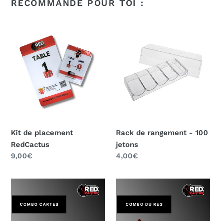
RECOMMANDÉ POUR TOI :
Kit
Rack
de
de
placement
rangement
RedCactus
-
100
jetons
Kit de placement
Rack de rangement - 100
RedCactus
jetons
Prix
9,00€
Prix
4,00€
normal
normal
Combo
Combo
cartes
du
Reg