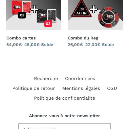
Combo cartes
Combo du Reg
Prix
54,00€
Prix
45,00€
Solde
Prix
26,00€
Prix
22,00€
Solde
normal
réduit
normal
réduit
Recherche
Coordonnées
Politique de retour
Mentions légales
CGU
Politique de confidentialité
Abonnez-vous à notre newsletter